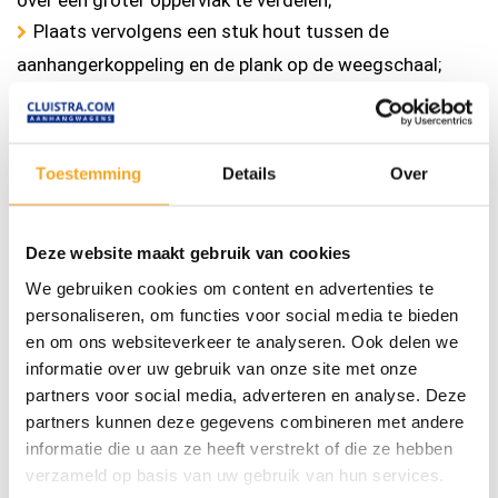
Plaats vervolgens een stuk hout tussen de
aanhangerkoppeling en de plank op de weegschaal;
Laat de aanhangwagen op de weegschaal rusten en
meet vervolgens de druk.
Extra advies van Hapert:
Toestemming
Details
Over
Het is raadzaam om ook de ladingen waarmee u geen
Deze website maakt gebruik van cookies
ervaring heeft altijd eerst te wegen. Of indien mogelijk;
doe navraag over het exacte gewicht van de lading,
We gebruiken cookies om content en advertenties te
personaliseren, om functies voor social media te bieden
voordat u met de aanhanger de weg op gaat.
en om ons websiteverkeer te analyseren. Ook delen we
informatie over uw gebruik van onze site met onze
Laat u persoonlijk adviseren
partners voor social media, adverteren en analyse. Deze
partners kunnen deze gegevens combineren met andere
Voor een goede wegligging is het essentieel dat de
informatie die u aan ze heeft verstrekt of die ze hebben
koppelingshoogte van de auto overeenkomt met die
verzameld op basis van uw gebruik van hun services.