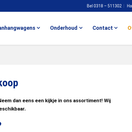
Bel 0318 – 511302
Ha
anhangwagens
Onderhoud
Contact
O
koop
em dan eens een kijkje in ons assortiment! Wij
eschikbaar.
?