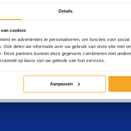
 land, vlak naast de afrit van de A12. Stap eens binnen
Details
r!
 van cookies
ent en advertenties te personaliseren, om functies voor social
. Ook delen we informatie over uw gebruik van onze site met on
Kwaliteit
Snel
e. Deze partners kunnen deze gegevens combineren met andere i
erzameld op basis van uw gebruik van hun services.
Materiaal van goede
Geen lange wach
kwaliteit is belangrijk bij uw
doordat wij veel
werk.
voorraad hebben
Aanpassen