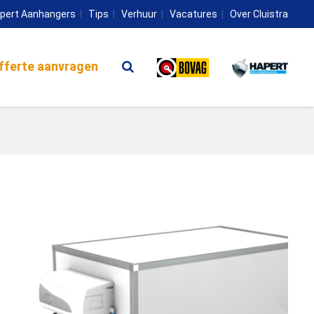
pert Aanhangers
Tips
Verhuur
Vacatures
Over Cluistra
fferte aanvragen