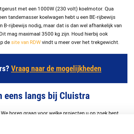
itgerust met een 1000W (230 volt) koelmotor. Qua
een tandemasser koelwagen hebt u een BE-rijbewijs
 B-rijbewijs nodig, maar dat is dan wel afhankelijk van
Dit mag maximaal 3500 kg zijn. Houd hierbij ook
Op de
site van RDW
vindt u meer over het trekgewicht.
ers?
Vraag naar de mogelijkheden
eens langs bij Cluistra
d. We horen graag voor welke projecten u op zoek bent
n zeker tot de juiste keuze! We laten u graag zien wat
en altijd wel een oplossing voor wat u nodig hebt.