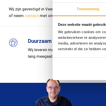
Wij zijn gevestigd in Veenendaal. In het midden van het
Toestemming
of neem
contact
met ons op, we vertellen u graag mee
Deze website maakt gebruik
We gebruiken cookies om cont
websiteverkeer te analyseren
Duurzaam
media, adverteren en analys
verstrekt of die ze hebben v
Wij leveren materiaal dat
lang meegaat.