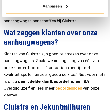
aanhangwagen met laadkraan een mooie aanvulling zijn
Aanpassen
voor uw wagenpark. Kortom, genoeg redenen om uw
klussen serieus te nemen en een eigen kwalitatieve
aanhangwagen aanschaffen bij Cluistra.
Wat zeggen klanten over onze
aanhangwagens?
Klanten van Cluistra zijn goed te spreken over onze
aanhangwagens. Zoals we onlangs nog van één van
onze klanten hoorden: “fantastisch bedrijf met
kwaliteit spullen en zeer goede service.” Niet voor niets
is onze
gemiddelde klantbeoordeling een 8,9
!
Overtuig uzelf en lees meer
beoordelingen
van onze
klanten.
Cluistra en Jekuntmijhuren