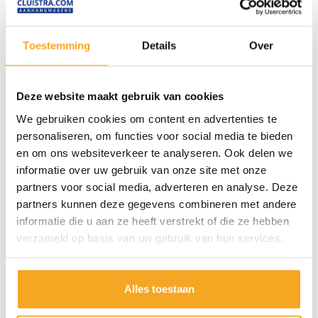
feit dat deze dicht in de buurt te verkrijgen zijn. Of
misschien bent u afhankelijk van vrienden of kennissen
voor het lenen ervan. Daarmee bent u echter niet altijd
Toestemming
Details
Over
verzekerd van kwaliteit. Ook wordt het op den duur
vervelend om altijd maar gebonden te zijn, bijvoorbeeld
Deze website maakt gebruik van cookies
aan huurperioden. Hierdoor kan de nodige onrust of
We gebruiken cookies om content en advertenties te
stress ontstaan bij het klussen.
personaliseren, om functies voor social media te bieden
De voordelen van een nieuwe
en om ons websiteverkeer te analyseren. Ook delen we
informatie over uw gebruik van onze site met onze
aanhanger bij Cluistra
partners voor social media, adverteren en analyse. Deze
partners kunnen deze gegevens combineren met andere
Herkent u de bovenstaande situatie, dan wordt het tijd
informatie die u aan ze heeft verstrekt of die ze hebben
verzameld op basis van uw gebruik van hun services.
om eens een eigen aanhangwagen te overwegen. Of
misschien heeft u al een aanhanger in uw bezit, maar
komt u toch wat capaciteit tekort, en gaat u voor een
Alles toestaan
grotere variant? En om uw rug te ontlasten, kan een