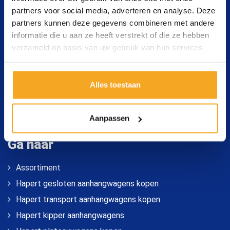
partners voor social media, adverteren en analyse. Deze
partners kunnen deze gegevens combineren met andere
Contact opnemen
informatie die u aan ze heeft verstrekt of die ze hebben
verzameld op basis van uw gebruik van hun services.
Wat voor aanhangwagen heeft u nodig? Vraag ons
gerust om advies. Bel, mail of kom direct langs in de
showroom.
Alles toestaan
Aanpassen
Ga naar
Assortiment
Hapert gesloten aanhangwagens kopen
Hapert transport aanhangwagens kopen
Hapert kipper aanhangwagens