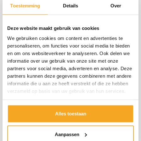
efficiëntie, gemak en betrouwbaarheid.
Toestemming
Details
Over
Vind hier onze andere
afgeleverde aanhangers
.
Deze website maakt gebruik van cookies
Stel nu uw aanhanger samen
We gebruiken cookies om content en advertenties te
personaliseren, om functies voor social media te bieden
en om ons websiteverkeer te analyseren. Ook delen we
informatie over uw gebruik van onze site met onze
partners voor social media, adverteren en analyse. Deze
partners kunnen deze gegevens combineren met andere
informatie die u aan ze heeft verstrekt of die ze hebben
verzameld op basis van uw gebruik van hun services.
Alles toestaan
Aanpassen