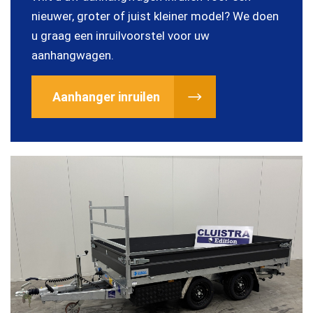
nieuwer, groter of juist kleiner model? We doen
u graag een inruilvoorstel voor uw
aanhangwagen.
Aanhanger inruilen