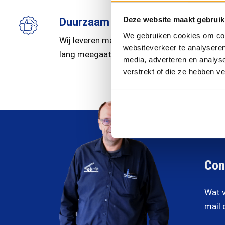
Deze website maakt gebruik
Duurzaam
We gebruiken cookies om cont
Wij leveren materiaal dat
websiteverkeer te analyseren
lang meegaat.
media, adverteren en analys
verstrekt of die ze hebben v
Con
Wat v
mail 