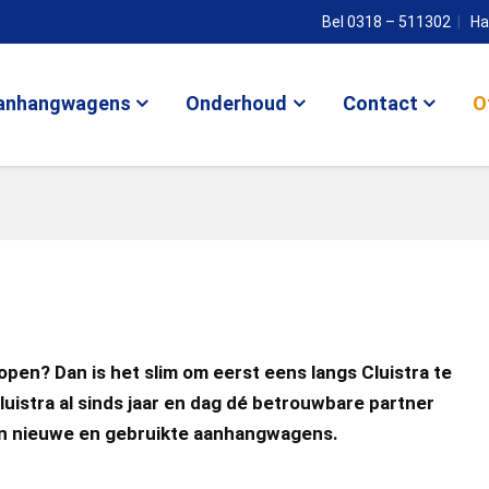
Bel 0318 – 511302
Ha
anhangwagens
Onderhoud
Contact
O
en? Dan is het slim om eerst eens langs Cluistra te
Cluistra al sinds jaar en dag dé betrouwbare partner
van nieuwe en gebruikte aanhangwagens.