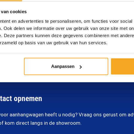
 van cookies
Kwaliteit
Snel
ent en advertenties te personaliseren, om functies voor social
Materiaal van goede
Geen lange wach
. Ook delen we informatie over uw gebruik van onze site met on
kwaliteit is belangrijk bij uw
doordat wij veel
e. Deze partners kunnen deze gegevens combineren met andere i
werk.
voorraad hebben
erzameld op basis van uw gebruik van hun services.
Aanpassen
tact opnemen
oor aanhangwagen heeft u nodig? Vraag ons gerust om advi
of kom direct langs in de showroom.