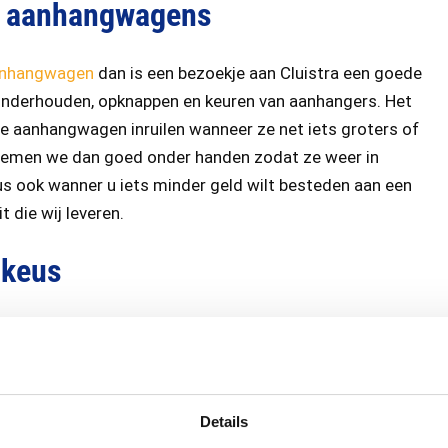
on aanhangwagens
anhangwagen
dan is een bezoekje aan Cluistra een goede
 onderhouden, opknappen en keuren van aanhangers. Het
de aanhangwagen inruilen wanneer ze net iets groters of
nemen we dan goed onder handen zodat ze weer in
us ook wanner u iets minder geld wilt besteden aan een
 die wij leveren.
 keus
en
aanhangwagen huren
. Dat kan ook bij Cluistra. Loop
nendaal, of neem
contact
met ons op voor meer
Details