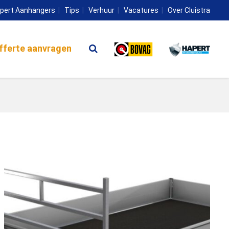
pert Aanhangers
Tips
Verhuur
Vacatures
Over Cluistra
fferte aanvragen