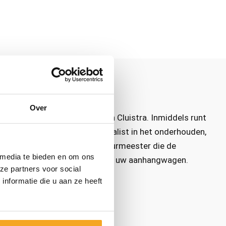
angwagens
Over
r geleden opgericht door Marien Cluistra. Inmiddels runt
AG-erkend bedrijf zijn wij specialist in het onderhouden,
s op onze monteurs en onze keurmeester die de
 media te bieden en om ons
blindelings kunt vertrouwen op uw aanhangwagen.
ze partners voor social
nformatie die u aan ze heeft