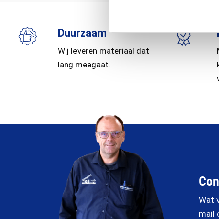
Duurzaam
Wij leveren materiaal dat
lang meegaat.
Con
Wat v
mail 