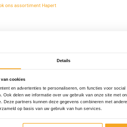
ook ons assortiment Hapert
Cluistra: familiebedrijf in aanh
Details
Cluistra is een echt familiebedrijf in Veenendaal, 30 jaa
zijn zoon Diederik Cluistra de zaak al enige tijd. Als BOV
 van cookies
verhuren en verkopen van aanhangwagens. Wij zijn trot
ent en advertenties te personaliseren, om functies voor social
topkwaliteit van onze aanhangers waarborgen. Zodat u 
. Ook delen we informatie over uw gebruik van onze site met on
e. Deze partners kunnen deze gegevens combineren met andere i
erzameld op basis van uw gebruik van hun services.