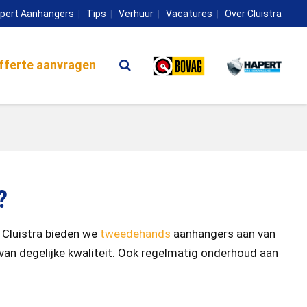
pert Aanhangers
Tips
Verhuur
Vacatures
Over Cluistra
fferte aanvragen
?
j Cluistra bieden we
tweedehands
aanhangers aan van
 van degelijke kwaliteit. Ook regelmatig onderhoud aan