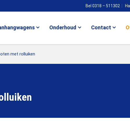
Bel 0318 – 511302
Ha
anhangwagens
Onderhoud
Contact
O
ten met rolluiken
olluiken