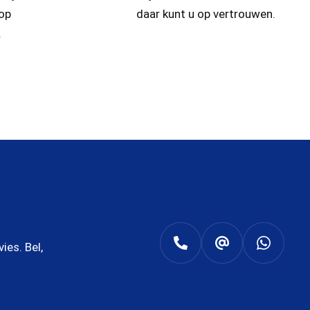
 op
daar kunt u op vertrouwen.
.
es. Bel,