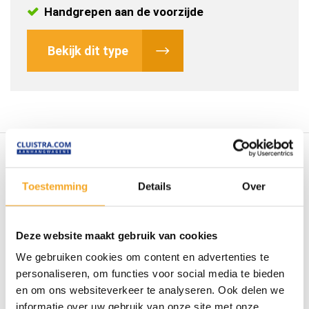
Handgrepen aan de voorzijde
Bekijk dit type
Toestemming
Details
Over
Duurzaam
Kwaliteit
Wij leveren materiaal dat
Deze website maakt gebruik van cookies
Materiaal van goede
lang meegaat.
kwaliteit is belangrijk bij
We gebruiken cookies om content en advertenties te
personaliseren, om functies voor social media te bieden
uw werk.
en om ons websiteverkeer te analyseren. Ook delen we
informatie over uw gebruik van onze site met onze