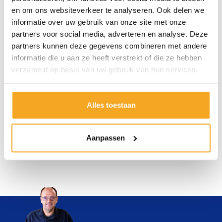
lang meegaat.
kwaliteit is belangrijk bij
en om ons websiteverkeer te analyseren. Ook delen we
uw werk.
informatie over uw gebruik van onze site met onze
partners voor social media, adverteren en analyse. Deze
partners kunnen deze gegevens combineren met andere
informatie die u aan ze heeft verstrekt of die ze hebben
Snel
Betrouwbaar
verzameld op basis van uw gebruik van hun services.
Geen lange wachttijden
Wij willen het beste voor
doordat wij veel op
u, daar kunt u op
Alles toestaan
voorraad hebben.
vertrouwen.
Aanpassen