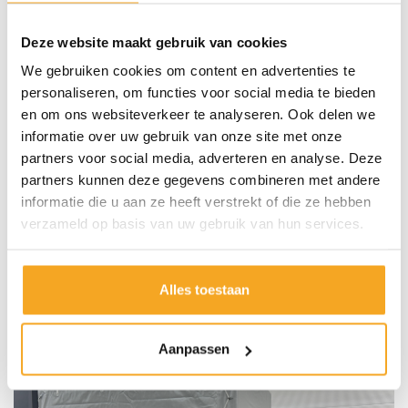
Deze website maakt gebruik van cookies
We gebruiken cookies om content en advertenties te
personaliseren, om functies voor social media te bieden
en om ons websiteverkeer te analyseren. Ook delen we
Marien
informatie over uw gebruik van onze site met onze
Adviseert u graag.
partners voor social media, adverteren en analyse. Deze
partners kunnen deze gegevens combineren met andere
informatie die u aan ze heeft verstrekt of die ze hebben
verzameld op basis van uw gebruik van hun services.
Recent afgeleverd
Elke week leveren we nieuwe aanhangwagens af. Bekijk
Alles toestaan
hieronder een aantal voorbeelden van recent
afgeleverde open aanhangwagens.
Aanpassen