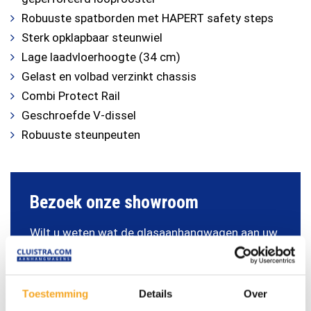
Robuuste spatborden met HAPERT safety steps
Sterk opklapbaar steunwiel
Lage laadvloerhoogte (34 cm)
Gelast en volbad verzinkt chassis
Combi Protect Rail
Geschroefde V-dissel
Robuuste steunpeuten
Bezoek onze showroom
Wilt u weten wat de glasaanhangwagen aan uw
wagenpark kan bijdragen?
Kom dan eens langs
in onze showroom
en bespreek met ons uw
wensen.
Toestemming
Details
Over