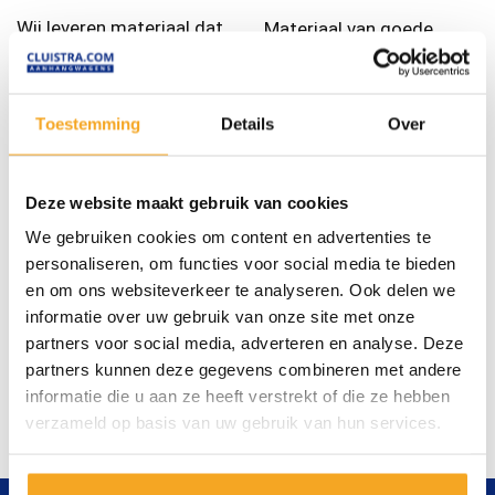
Wij leveren materiaal dat
Materiaal van goede
lang meegaat.
kwaliteit is belangrijk bij
uw werk.
Toestemming
Details
Over
Snel
Betrouwbaar
Deze website maakt gebruik van cookies
Geen lange wachttijden
Wij willen het beste voor
We gebruiken cookies om content en advertenties te
doordat wij veel op
personaliseren, om functies voor social media te bieden
u, daar kunt u op
voorraad hebben.
en om ons websiteverkeer te analyseren. Ook delen we
vertrouwen.
informatie over uw gebruik van onze site met onze
partners voor social media, adverteren en analyse. Deze
partners kunnen deze gegevens combineren met andere
informatie die u aan ze heeft verstrekt of die ze hebben
verzameld op basis van uw gebruik van hun services.