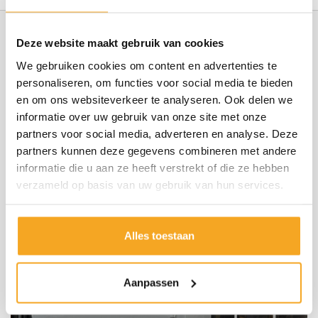
Deze website maakt gebruik van cookies
We gebruiken cookies om content en advertenties te
personaliseren, om functies voor social media te bieden
Recent afgeleverd
en om ons websiteverkeer te analyseren. Ook delen we
informatie over uw gebruik van onze site met onze
partners voor social media, adverteren en analyse. Deze
Wij zijn trots op onze geleverde aanhangwagens. Zeker
partners kunnen deze gegevens combineren met andere
wanneer we deze mogen voorzien van extra opties om
informatie die u aan ze heeft verstrekt of die ze hebben
de wensen van onze klant compleet te krijgen.
verzameld op basis van uw gebruik van hun services.
Meer afgeleverde aanhangers
Alles toestaan
Aanpassen