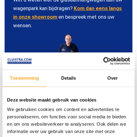
wagenpark kan bijdragen?
Kom dan eens langs
in onze showroom
en bespreek met ons uw
wensen.
Marien
Toestemming
Details
Over
Adviseert u graag.
Deze website maakt gebruik van cookies
We gebruiken cookies om content en advertenties te
Recent afgeleverd
personaliseren, om functies voor social media te bieden
en om ons websiteverkeer te analyseren. Ook delen we
Elke week leveren we nieuwe aanhangwagens af. Bekijk
informatie over uw gebruik van onze site met onze