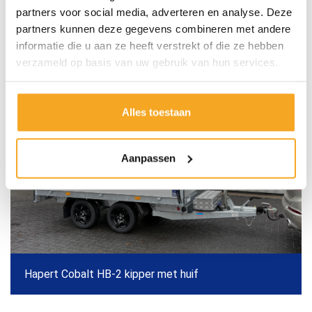
Elke week leveren we nieuwe aanhangwagens af. Bekijk
partners voor social media, adverteren en analyse. Deze
hieronder een aantal voorbeelden van recent
partners kunnen deze gegevens combineren met andere
informatie die u aan ze heeft verstrekt of die ze hebben
afgeleverde open aanhangwagens.
verzameld op basis van uw gebruik van hun services.
Alles toestaan
Aanpassen
Hapert Cobalt HB-2 kipper met huif