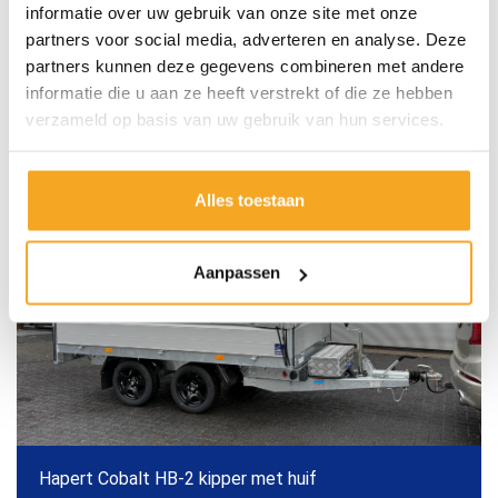
informatie over uw gebruik van onze site met onze
partners voor social media, adverteren en analyse. Deze
Elke week leveren we nieuwe aanhangwagens af. Bekijk
partners kunnen deze gegevens combineren met andere
hieronder een aantal voorbeelden van recent
informatie die u aan ze heeft verstrekt of die ze hebben
afgeleverde open aanhangwagens.
verzameld op basis van uw gebruik van hun services.
Alles toestaan
Aanpassen
Hapert Cobalt HB-2 kipper met huif