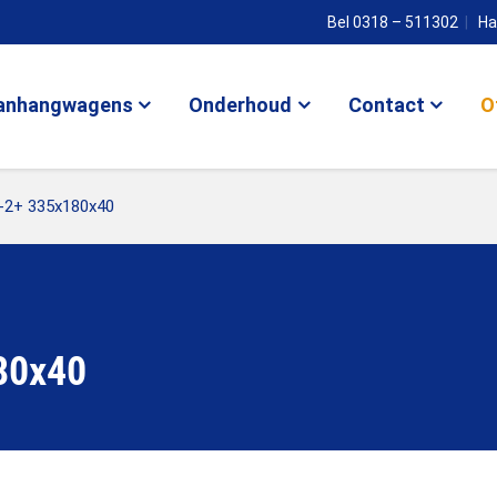
Bel 0318 – 511302
Ha
anhangwagens
Onderhoud
Contact
O
-2+ 335x180x40
80x40