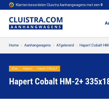
Klanten beoordelen Cluistra Aanhangwagens met een
9
A
Home
Aanhangwagens
Afgeleverd
Hapert Cobalt HM
Alles
Kippers
Hapert COBALT
Hapert Cobalt HM-2+ 335x1