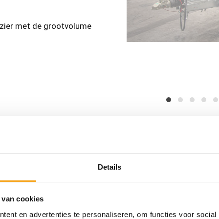
zier met de grootvolume
Kippers
Details
COBALT HM-2+ kopen
 van cookies
Bruto laad vermogen
3500 kg
ent en advertenties te personaliseren, om functies voor social