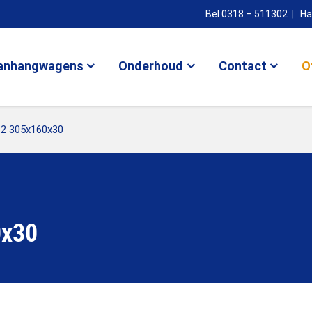
Bel 0318 – 511302
Ha
anhangwagens
Onderhoud
Contact
O
-2 305x160x30
0x30