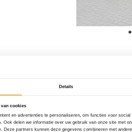
Kippers
COBALT HB-2 kopen
Details
Bruto laad vermogen
2000 tot 2700 kg
 van cookies
ent en advertenties te personaliseren, om functies voor social
Tandemasser
. Ook delen we informatie over uw gebruik van onze site met on
Achterwaarts kantelbaar
e. Deze partners kunnen deze gegevens combineren met andere i